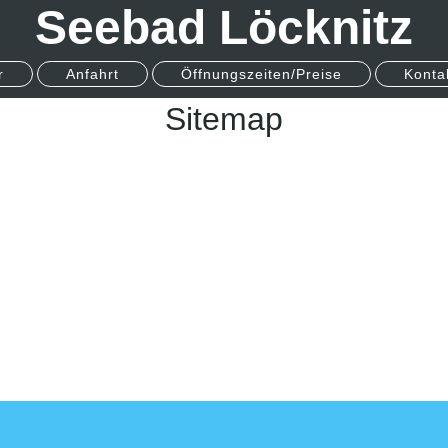
Seebad Löcknitz
r
Anfahrt
Öffnungszeiten/Preise
Konta
Sitemap